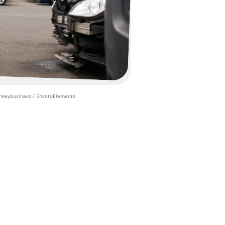
keybusiness / EnvatoElements