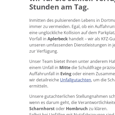
Stunden am Tag.
Inmitten des pulsierenden Lebens in Dortmun
immer zu vermeiden. Egal, ob ein Auffahrunf
eine unglückliche Kollision auf dem Parkplat
Vorfall in
Aplerbeck
handelt – wir als
KFZ
-Gu
unseren umfassenden Dienstleistungen in 
zur Verfügung.
Unser Team bietet Ihnen unter anderem Haf
einem Unfall in
Mitte
die Schuldfrage präzis
Auffahrunfall in
Eving
oder einem Zusamme
wir detailreiche
Unfallgutachten
, um die Sc
ermitteln.
Unsere gutachterlichen Stellungnahmen scha
wenn es darum geht, die Verantwortlichkeite
Scharnhorst
oder
Hombruch
zu klären.
Selbst bei Unfällen mit Nutzfahrzeugen sind w