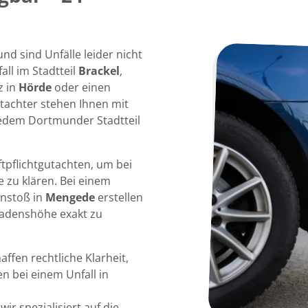
d sind Unfälle leider nicht
all im Stadtteil
Brackel
,
z in
Hörde
oder einen
tachter stehen Ihnen mit
jedem Dortmunder Stadtteil
tpflichtgutachten, um bei
e zu klären. Bei einem
nstoß in
Mengede
erstellen
hadenshöhe exakt zu
ffen rechtliche Klarheit,
n bei einem Unfall in
ir spezialisiert auf die