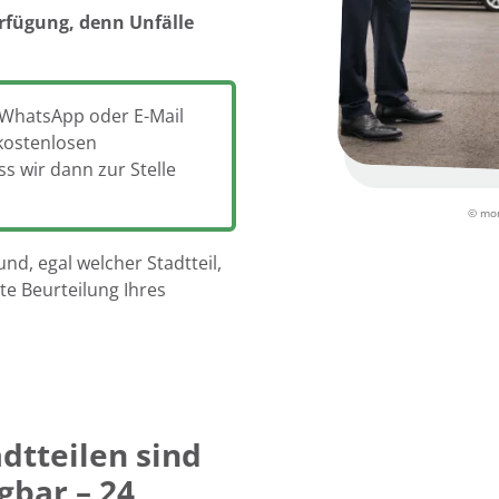
erfügung, denn Unfälle
, WhatsApp oder E-Mail
 kostenlosen
ss wir dann zur Stelle
© mon
nd, egal welcher Stadtteil,
nte Beurteilung Ihres
dtteilen sind
ügbar – 24