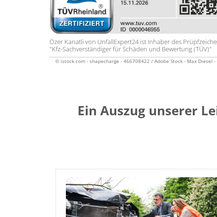
Özer Kanatli von UnfallExpert24 ist Inhaber des Prüpfzeich
"Kfz-Sachverständiger für Schäden und Bewertung (TÜV)"
© istock.com - shapecharge - 466708422 / Adobe Stock - Max Diesel 
Ein Auszug unserer Le