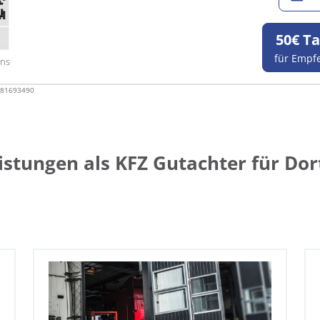
50€ Ta
für Empf
ens
- 81693490
istungen als
KFZ
Gutachter für D